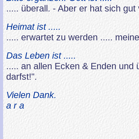
..... überall. - Aber er hat sich gut
Heimat ist .....
..... erwartet zu werden ..... mein
Das Leben ist .....
..... an allen Ecken & Enden und 
darfst!".
Vielen Dank.
a r a