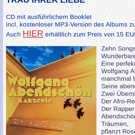
CD mit ausführlichem Booklet
incl. kostenloser MP3-Version des Albums 
HIER
Auch
erhältlich zum Preis von 15 E
Zehn Songs 
Wunderbare
Eine perfe
Wolfgang A
manchmal be
Seine aben
Zwei Überr
Der Afro-Re
Der Rapper
Abendschön
Träumen,
pflanzt Ros