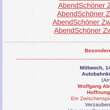
AbendSchöner Z
AbendSchöner Z
AbendSchöner Zw
AbendSchöner Zw
Besondere
Mittwoch, 1
Autobahnk
(Am
Wolfgang Ab
Hoffnung
Ein Zwischenspie
Verzauber