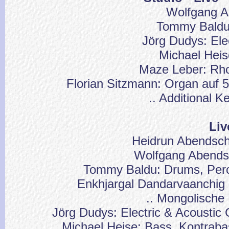
Wolfgang A
Tommy Baldu
Jörg Dudys: Ele
Michael Heis
Maze Leber: Rh
Florian Sitzmann: Organ auf 5.
.. Additional K
Liv
Heidrun Abendschö
Wolfgang Abends
Tommy Baldu: Drums, Perc
Enkhjargal Dandarvaanchig (
.. Mongolische 
Jörg Dudys: Electric & Acoustic 
Michael Heise: Bass, Kontrab